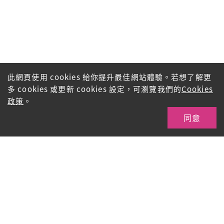
此網頁使用 cookies 給你提升最佳網站體驗。若想了解更
多 cookies 或更新 cookies 設定，可瀏覽我們的
Cookies
政策
。
同意
聯絡我們
香港九龍红磡民裕街30號興業工商大廈6樓L2室
Tel: 2365 0809 / 2362 9889