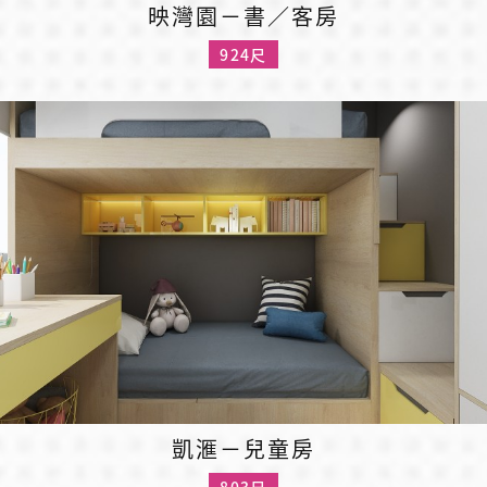
映灣園－書／客房
924尺
凱滙－兒童房