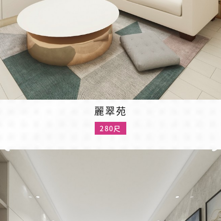
麗翠苑
280尺