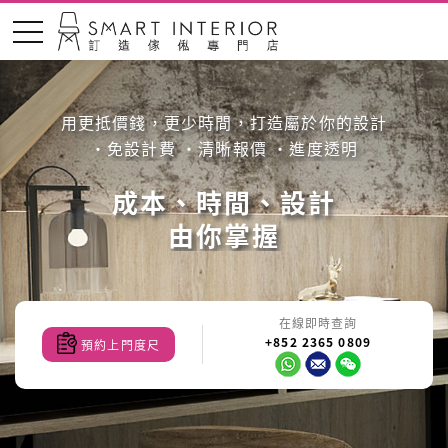
用更抵價錢，更少時間，打造屬於你的設計
‧免設計費 ‧清晰報價 ・進度透明
成本、時間、設計
由你掌握
在線即時查詢
+852 2365 0809
預約上門度尺