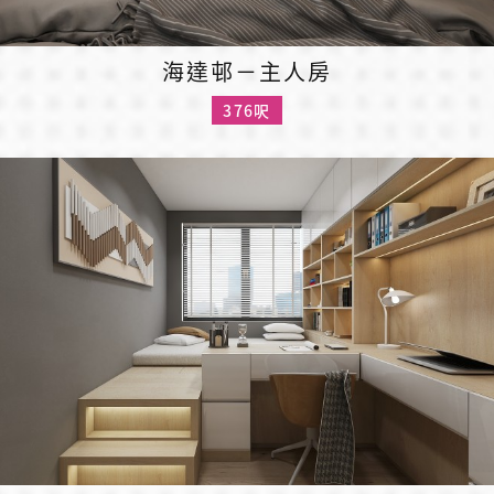
海達邨－主人房
376呎