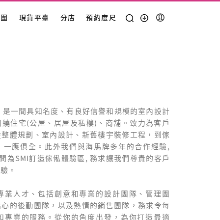
範圍
現貨平臺
分店
預約度尺
年，是一間具知名度、有良好信譽和規模的室內設計
繞住宅(公屋、居屋及私樓)、商舖。致力為客戶
從整體規劃、室內設計、新舊樓宇裝修工程，到傢
，一應俱全。此外我們與海馬牌多年的合作經驗,
多間為SMI訂造傢俬體驗區, 務求讓我們尊貴的客戶
體驗。
專業人才、包括創意和專業的設計團隊、管理團
貼心的後勤團隊，以及熱情的銷售團隊，務求令每
和專業的服務。從你的角度出發，為你打造最適