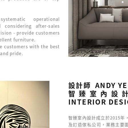
ystematic operational
considering after-sales
vision - provide customers
ellent furniture.
e customers with the best
 and pride.
設計師 ANDY Y
智臻室內設計
INTERIOR DES
智臻室內設計成立於2015
及訂造傢私公司，業務主要圍