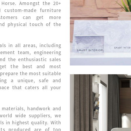
 Horse. Amongst the 20+
I custom-made furniture
ustomers can get more
nd physical touch of the
ls in all areas, including
gement team, engineering
nd the enthusiastic sales
get the best and most
 prepare the most suitable
ting a unique, safe and
pace that caters all your
n materials, handwork and
 world wide suppliers, we
s in highest quality. With
cts produced are of top