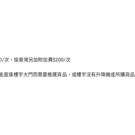
0/次，愉景灣另加附加費$200/次
不能直達樓宇大門而需要推運貨品，或樓宇沒有升降機或所購貨