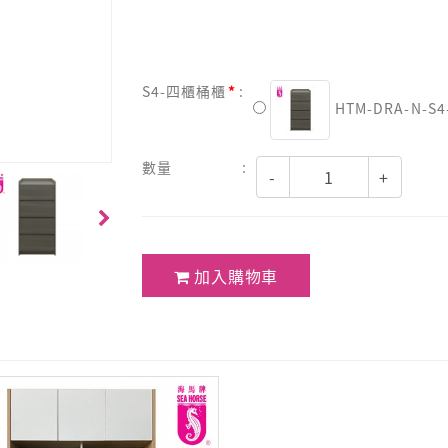
S4-四櫃桶櫃
HTM-DRA-N-S4
數量
-
+
加入購物車