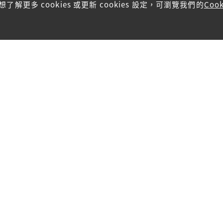
了解更多 cookies 或更新 cookies 設定，可瀏覽我們的
Coo
快速鏈接
品牌廣告
業務範圍
了解我們
現貨平臺
設計實例
分店
推廣優惠
預約度尺
 SMART INTERIOR 版權所有。
私隱政策
|
銷售條款細則
|
Cook