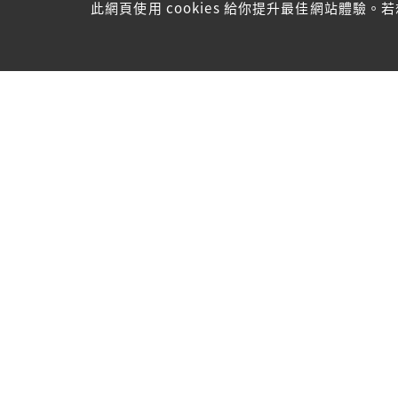
此網頁使用 cookies 給你提升最佳網站體驗。若想
聯絡我們
香港九龍红磡民裕街30號興業工商大廈6樓L2室
Tel: 2365 0809 / 2362 9889
©2026