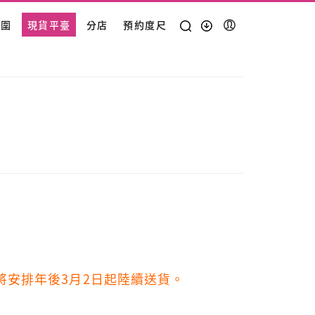
範圍
現貨平臺
分店
預約度尺
將安排年後3月2日起陸續送貨。