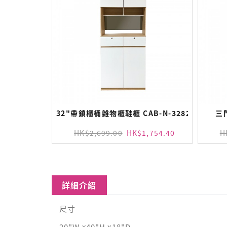
32"帶鎖櫃桶雜物櫃鞋櫃 CAB-N-3282-MA
三
HK$2,699.00
HK$1,754.40
H
加入購物車
詳細介紹
尺寸
20"W x40"H x18"D